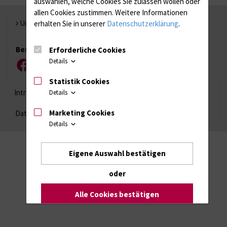
auswählen, welche Cookies Sie zulassen wollen oder
allen Cookies zustimmen. Weitere Informationen
Universität Rostock
erhalten Sie in unserer
Datenschutzerklärung
.
Besuchen Sie uns
Erforderliche Cookies
Details
Facebook
Instagram
YouTube
LinkedIn
Xing
Statistik Cookies
Intranet
Login (für Studenten)
Impressum
Details
Marketing Cookies
Datenschutzhinweise
Barrierefreiheit
Details
Eigene Auswahl bestätigen
oder
Alle Cookies bestätigen