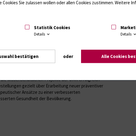
 Cookies Sie zulassen wollen oder allen Cookies zustimmen. Weitere Inf
Statistik Cookies
Market
Details
Details
uswahl bestätigen
oder
Alle Cookies be
iversitätsmedizin Rostock
 die wissenschaftlichen Projekte der UMR erfolgreich
estellungen gezielt über Erarbeitung neuer präventiver
peutischer Ansätze zu einer verbesserten
esserten Gesundheit der Bevölkerung.