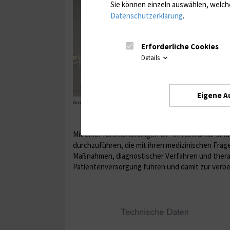
Sie können einzeln auswählen, welche
Datenschutzerklärung
.
Erforderliche Cookies
Details
Eigene A
Großtier-OP im Rudolf-Zenker-Institut für Experimentelle Chirurgie, Un
Mit einer funktionsfähigen OP-Infrastruktur sind
durchzuführen, die mit ihren medizinischen Frag
Maßnahmen, diagnostischer Verfahren und thera
Patientenversorgung führen und damit zur verb