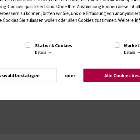
 kleinen Nagetieren
ting-Cookies qualifiziert sind. Ohne Ihre Zustimmung können diese Inhal
ter Mäuse
erbessern zu können, bitten wir Sie, uns die Erfassung von anonymisie
 Cookies Sie zulassen wollen oder allen Cookies zustimmen. Weitere Inf
iehverkehrsverordnung)
tive Nachsorge von Tieren
g von Tierversuchsvorhaben (siehe Reiter “
Formulare
“)
Statistik Cookies
Market
uchen
Details
Details
riffen an großen und kleinen Versuchstieren unter Narkose
uswahl bestätigen
oder
Alle Cookies be
Intranet
Login (für Studenten)
Impressum
Dat